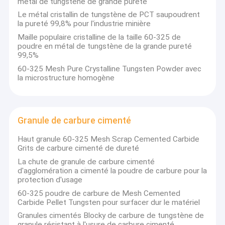
métal de tungstène de grande pureté
Le métal cristallin de tungstène de PCT saupoudrent
la pureté 99,8% pour l'industrie minière
Maille populaire cristalline de la taille 60-325 de
poudre en métal de tungstène de la grande pureté
99,5%
60-325 Mesh Pure Crystalline Tungsten Powder avec
la microstructure homogène
Granule de carbure cimenté
Haut granule 60-325 Mesh Scrap Cemented Carbide
Grits de carbure cimenté de dureté
La chute de granule de carbure cimenté
À la maison
d'agglomération a cimenté la poudre de carbure pour la
protection d'usage
Zhuzhou Jiangwu Boda surfaçant dur les matériaux Cie., Ltd a
été fondé en 2007, il a placé dans Jiulong technique et la zone
Produits
60-325 poudre de carbure de Mesh Cemented
de développement économique, Yanling, Hunan Province.It a
Carbide Pellet Tungsten pour surfacer dur le matériel
établi par « Jiangxi Tungsten Industry Co., Ltd. » et « industrie
À propos de nous
Granules cimentés Blocky de carbure de tungstène de
Co., Ltd. de tungstène de Zhuzhou Boda » comme entreprise
granule résistant à l'usure de carbure cimenté
mixte.