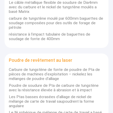
Zhuzhou Jiangwu Boda surfaçant dur les matériaux Cie., Ltd
Le câble métallique flexible de soudure de Dia4mm
Poudre en métal de tungstène
place la poudre de pulvérisation thermique, surfaçant dur les
avec du carbure et le nickel de tungstène moulés a
matériaux, le carbure réfractaire en métal et d'autres nouvelles
basé Matrix
R&D de produits de matériaux, production et ventes dans un,
Granule de carbure cimenté
carbure de tungstène moulé par 600mm baguettes de
avec la R&D, la production, les ventes et l'équipe de gestion et le
soudage composées pour des outils de forage de
système de garantie de la qualité professionnels ISO9001 :
Poudre de carbure en métal
pétrole
2015, notre qualité des produits est stable, vendu ici et ailleurs
et très utilisé dans l'extraction de l'huile, l'espace, l'exploitation
résistance à l'impact tubulaire de baguettes de
Baguettes de soudage
de extraction, les outils mécaniques et d'autres domaines.
soudage de fonte de 400mm
La marque de « Boda » a gagné dans le monde entier la
Poudre de revêtement au laser
confiance et l'éloge de beaucoup de clients avec son
« excellente qualité, marque complète, image de service
Poudre en céramique d'oxyde
réfléchi »,
Poudre de revêtement au laser
Carbure de tungstène de fonte de poudre de Pta de
Poudre d'alliage basse de nickel
Le « boda de Jiangwu » continuera à confirmer « client d'abord,
pièces de machines d'exploitation – nickelez les
le concept de coopération basée sur intégrité et avantageuse
mélanges de poudre d'alliage
pour les deux parties », travail ainsi que des amis de toutes les
Poudre de soudure de Pta de carbure de tungstène
conditions sociales ici et ailleurs pour créer un meilleur avenir !
avec la résistance élevée à abrasion et à impact
Les Ptas basses écrasées d'alliage de nickel de
mélange de carte de travail saupoudrent la forme
angulaire
Le Ni sphérique de mélange de carte de travail a basé