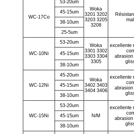
53-20um
Woka
45-15um
3201 3202
Résistan
WC-17Co
3203 3205
mal
38-10um
3208
25-5um
53-20um
Woka
excellente 
3301 3302
cor
WC-10Ni
45-15um
3303 3304
abrasion
3305
gli
38-10um
45-20um
excellente 
Woka
cor
WC-12Ni
45-15um
3402 3403
abrasion
3404 3406
gli
38-10um
53-20um
excellente 
cor
WC-15Ni
45-15um
N/M
abrasion
gli
38-10um