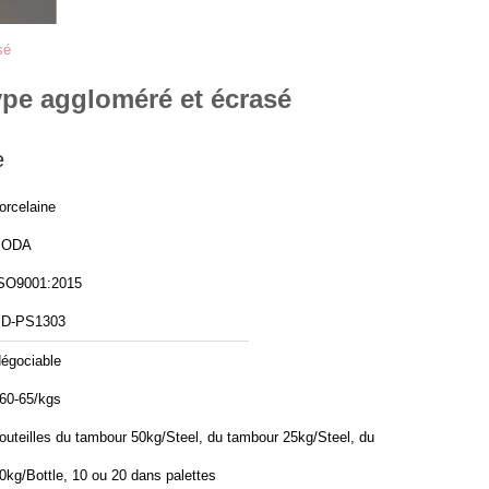
sé
ype aggloméré et écrasé
e
orcelaine
BODA
SO9001:2015
D-PS1303
égociable
60-65/kgs
outeilles du tambour 50kg/Steel, du tambour 25kg/Steel, du
0kg/Bottle, 10 ou 20 dans palettes