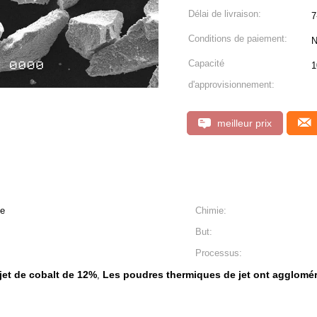
Délai de livraison:
7
Conditions de paiement:
N
Capacité
1
d'approvisionnement:
meilleur prix
ne
Chimie:
But:
Processus:
jet de cobalt de 12%
Les poudres thermiques de jet ont agglomé
,