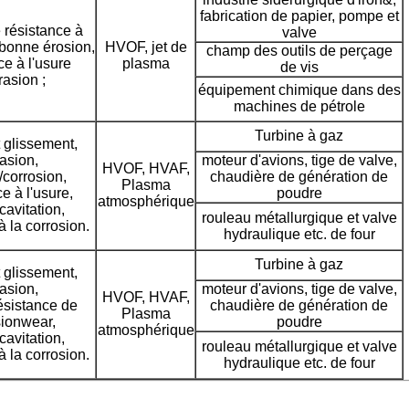
fabrication de papier, pompe et
 résistance à
valve
 bonne érosion,
HVOF, jet de
champ des outils de perçage
ce à l'usure
plasma
de vis
rasion ;
équipement chimique dans des
machines de pétrole
Turbine à gaz
 glissement,
asion,
moteur d'avions, tige de valve,
HVOF, HVAF,
/corrosion,
chaudière de génération de
Plasma
e à l'usure,
poudre
atmosphérique
avitation,
rouleau métallurgique et valve
à la corrosion.
hydraulique etc. de four
Turbine à gaz
 glissement,
asion,
moteur d'avions, tige de valve,
HVOF, HVAF,
ésistance de
chaudière de génération de
Plasma
sionwear,
poudre
atmosphérique
avitation,
rouleau métallurgique et valve
à la corrosion.
hydraulique etc. de four