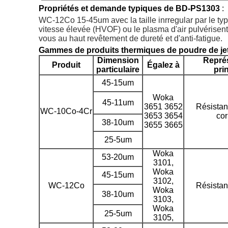
Propriétés et demande typiques de BD-PS1303
:
WC-12Co 15
-45um
avec la taille inrregular par le
vitesse élevée (HVOF) ou le plasma d'air pulvérisent 
vous au haut revêtement de dureté et d'anti-fatigue.
Gammes de produits thermiques de poudre de je
Dimension
Repré
Produit
Égalez à
particulaire
pri
45-15um
Woka
45-11um
3651 3652
Résistan
WC-10Co-4Cr
3653 3654
cor
38-10um
3655 3665
25-5um
Woka
53-20um
3101,
Woka
45-15um
3102,
WC-12Co
Résistan
Woka
38-10um
3103,
Woka
25-5um
3105,