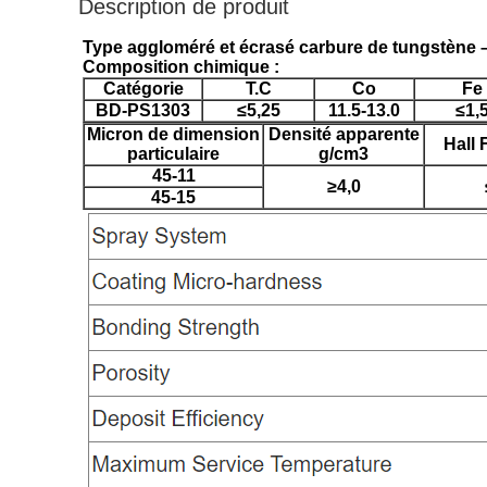
Description de produit
Type aggloméré et écrasé carbure de tungstène –
Composition chimique :
Catégorie
T.C
Co
Fe
BD-PS1303
≤5,25
11.5-13.0
≤1,
Micron de dimension
Densité apparente
Hall 
particulaire
g/cm3
45-11
≥4,0
45-15