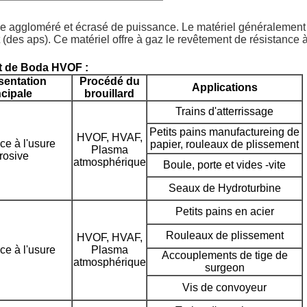
 type aggloméré et écrasé de puissance. Le matériel généralemen
(des aps). Ce matériel offre à gaz le revêtement de résistance à
t de Boda HVOF :
sentation
Procédé du
Applications
ncipale
brouillard
Trains d'atterrissage
Petits pains manufactureing de
HVOF, HVAF,
ce à l'usure
papier, rouleaux de plissement
Plasma
rosive
atmosphérique
Boule, porte et vides -vite
Seaux de Hydroturbine
Petits pains en acier
Rouleaux de plissement
HVOF, HVAF,
ce à l'usure
Plasma
Accouplements de tige de
atmosphérique
surgeon
Vis de convoyeur