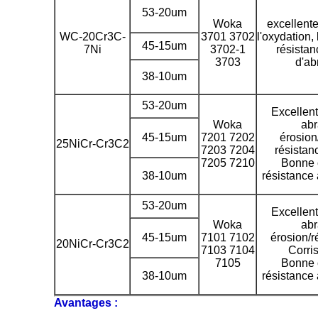
53-20um
Woka
excellente
WC-20Cr3C-
3701 3702
l'oxydation,
45-15um
7Ni
3702-1
résistan
3703
d'ab
38-10um
53-20um
Excellent
Woka
abr
45-15um
7201 7202
érosion
25NiCr-Cr3C2
7203 7204
résistanc
7205 7210
Bonne c
38-10um
résistance 
53-20um
Excellent
Woka
abr
45-15um
7101 7102
érosion/r
20NiCr-Cr3C2
7103 7104
Corri
7105
Bonne c
38-10um
résistance 
Avantages :