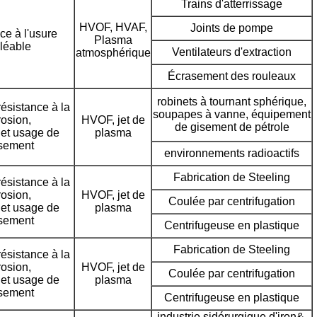
Trains d'atterrissage
HVOF, HVAF,
Joints de pompe
ce à l'usure
Plasma
léable
Ventilateurs d'extraction
atmosphérique
Écrasement des rouleaux
robinets à tournant sphérique,
résistance à la
soupapes à vanne, équipement
rosion,
HVOF, jet de
de gisement de pétrole
 et usage de
plasma
ssement
environnements radioactifs
Fabrication de Steeling
résistance à la
rosion,
HVOF, jet de
Coulée par centrifugation
 et usage de
plasma
ssement
Centrifugeuse en plastique
Fabrication de Steeling
résistance à la
rosion,
HVOF, jet de
Coulée par centrifugation
 et usage de
plasma
ssement
Centrifugeuse en plastique
industrie sidérurgique d'iron&,