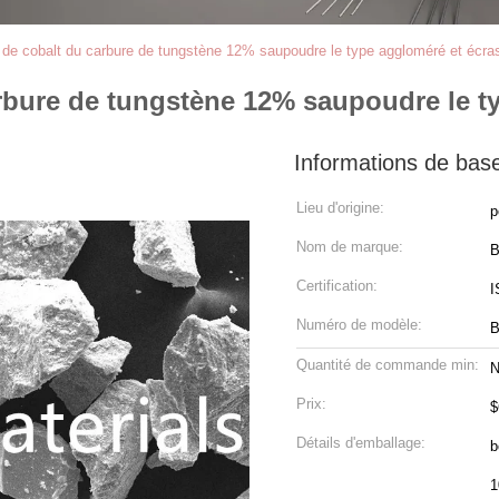
e de cobalt du carbure de tungstène 12% saupoudre le type aggloméré et écra
arbure de tungstène 12% saupoudre le t
Informations de bas
Lieu d'origine:
p
Nom de marque:
Certification:
I
Numéro de modèle:
B
Quantité de commande min:
N
Prix:
$
Détails d'emballage:
b
1