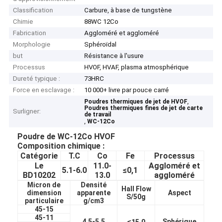
Classification
Carbure, à base de tungstène
Chimie
88WC 12Co
Fabrication
Aggloméré et aggloméré
Morphologie
Sphéroïdal
but
Résistance à l'usure
Processus
HVOF, HVAF, plasma atmosphérique
Dureté typique :
73HRC
Force en esclavage :
10 000+ livre par pouce carré
,
Poudres thermiques de jet de HVOF
Poudres thermiques fines de jet de carte
Surligner:
de travail
,
WC-12Co
Poudre de WC-12Co HVOF
Composition chimique :
Catégorie
T.C
Co
Fe
Processus
Le
11.0-
Aggloméré et
5.1-6.0
≤0,1
BD10202
13.0
aggloméré
Micron de
Densité
Hall Flow
dimension
apparente
Aspect
S/50g
particulaire
g/cm3
45-15
45-11
≤
4.5-5.5
Sphérique
15,0