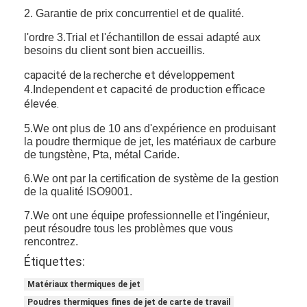
Poudre en métal de tungstène
2. Garantie de prix concurrentiel et de qualité.
l'ordre 3.Trial et l'échantillon de essai adapté aux
Granule de carbure cimenté
besoins du client sont bien accueillis.
Poudre de carbure en métal
capacité de
recherche et développement
la
et capacité de production efficace
4.Independent
Baguettes de soudage
élevée.
5.We ont plus de 10 ans d'expérience en produisant
Poudre de revêtement au laser
la poudre thermique de jet, les matériaux de carbure
de tungstène, Pta, métal Caride.
Poudre en céramique d'oxyde
6.We ont par la certification de système de la gestion
Poudre d'alliage basse de nickel
de la qualité ISO9001.
7.We ont une équipe professionnelle et l'ingénieur,
peut résoudre tous les problèmes que vous
rencontrez.
Étiquettes:
Matériaux thermiques de jet
Poudres thermiques fines de jet de carte de travail