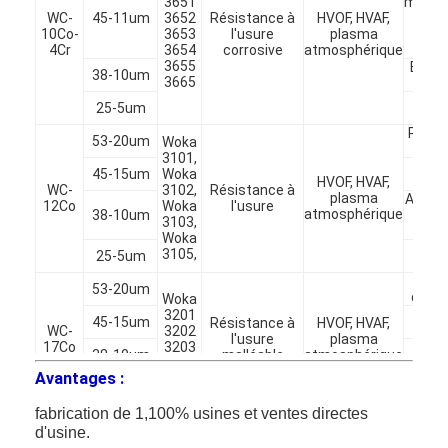
3651
manuf
WC-
45-11um
3652
Résistance à
HVOF, HVAF,
de 
Visite de l'usine
10Co-
3653
l'usure
plasma
roul
4Cr
3654
corrosive
atmosphérique
pli
Contrôle de la qualité
3655
Boule,
38-10um
3665
vide
Se
Nous contacter
25-5um
Hydr
Petits
53-20um
Woka
a
Parlez Maintenant.
3101,
Roul
45-15um
Woka
HVOF, HVAF,
pli
WC-
3102,
Résistance à
plasma
Accou
12Co
Woka
l'usure
atmosphérique
38-10um
de 
3103,
su
Woka
Poudre moulée de carbure de tungstène
V
3105,
25-5um
con
T
Macro poudre de carbure de tungstène
53-20um
d'att
Woka
Joi
3201
45-15um
Résistance à
HVOF, HVAF,
Carbure de tungstène moulé sphérique
p
WC-
3202
l'usure
plasma
17Co
3203
Vent
38-10um
malléable
atmosphérique
3205
d'ex
Poudres thermiques de jet
Avantages :
3208
Écr
25-5um
des 
fabrication de 1,100% usines et ventes directes
Poudre de chrome de nickel
d'usine.