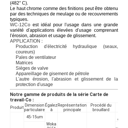
(482° C).
Le haut chrome comme des finitions peut être obtenu
par des techniques de meulage ou de recouvrements
typiques.
WC-12Co
est idéal pour l'usage dans une grande
variété d'applications élevées d'usage comprenant
l'érosion, abrasion et usage de glissement.
APPLICATION :
Production d'électricité hydraulique (seaux,
coureurs)
Pales de ventilateur
Matrices
Sièges de valve
Appareillage de gisement de pétrole
L'autre érosion, l'abrasion et glissement de la
protection d'usage
Notre gamme de produits de la série Carte de
À la maison
travail-Co :
Dimension
Égalez
Représentation
Procédé du
Produit
Appl
Produits
particulaire
à
principale
brouillard
T
45-15um
d'att
À propos de nous
Woka
Peti